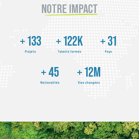
NOTRE IMPACT
+
218
+
199
K
+
51
Projets
Talents formés
Pays
+
73
+
19
M
Nationalités
Vies changées