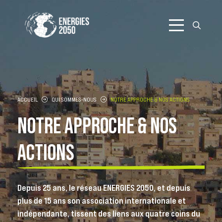
Aller
au
contenu
ACCUEIL
QUI SOMMES-NOUS
NOTRE APPROCHE & NOS ACTIONS
NOTRE APPROCHE & NOS
ACTIONS
Depuis 25 ans, le réseau ENERGIES 2050, et depuis
plus de 15 ans son association internationale et
indépendante, tissent des liens aux quatre coins du