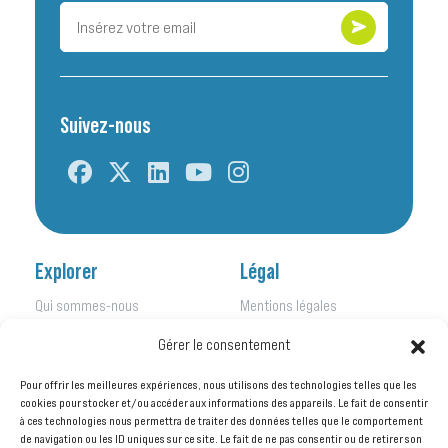
Suivez-nous
Explorer
Légal
Qui sommes-nous
Mentions légales
Nos initiatives
Politique de confidentialité
Gérer le consentement
Nos activités
Kit de presse
Nos actualités
Pour offrir les meilleures expériences, nous utilisons des technologies telles que les
Nos publications
cookies pour stocker et/ou accéder aux informations des appareils. Le fait de consentir
à ces technologies nous permettra de traiter des données telles que le comportement
Agir avec nous
de navigation ou les ID uniques sur ce site. Le fait de ne pas consentir ou de retirer son