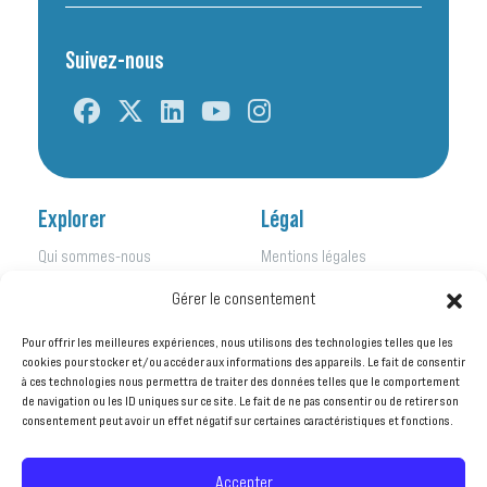
Suivez-nous
Explorer
Légal
Qui sommes-nous
Mentions légales
Nos initiatives
Politique de confidentialité
Gérer le consentement
Nos activités
Kit de presse
Nos actualités
Pour offrir les meilleures expériences, nous utilisons des technologies telles que les
Nos publications
cookies pour stocker et/ou accéder aux informations des appareils. Le fait de consentir
à ces technologies nous permettra de traiter des données telles que le comportement
Agir avec nous
de navigation ou les ID uniques sur ce site. Le fait de ne pas consentir ou de retirer son
consentement peut avoir un effet négatif sur certaines caractéristiques et fonctions.
©ENERGIES 2050
– Tous droits réservés
Accepter