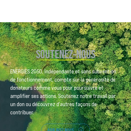
SOUTENEZ-NOUS
ENERGIES 2050, indépendante et sans subvention
de fonctionnement, compte sur la générosité de
donateurs comme vous pour poursuivre et
amplifier ses actions. Soutenez notre travail par
un don ou découvrez d’autres façons de
contribuer.
AGIR AVEC NOUS