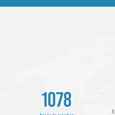
1899
E