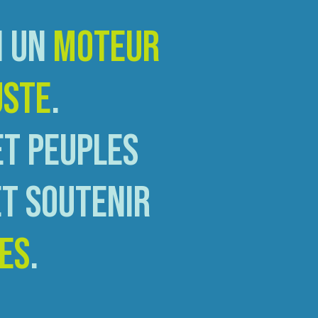
N UN
MOTEUR
USTE
.
ET PEUPLES
ET SOUTENIR
ES
.