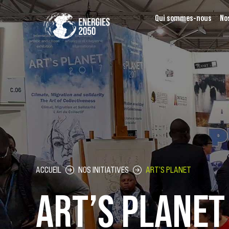
Aller
Qui sommes-nous
Nos
au
contenu
ACCUEIL
NOS INITIATIVES
ART’S PLANET
ART’S PLANET