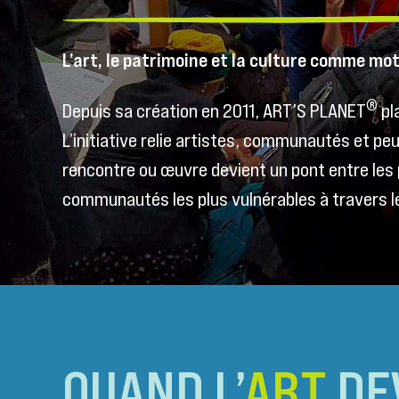
L’art, le patrimoine et la culture comme m
®
Depuis sa création en 2011, ART’S PLANET
pla
L’initiative relie artistes, communautés et pe
rencontre ou œuvre devient un pont entre les p
communautés les plus vulnérables à travers 
QUAND L’
ART
DE