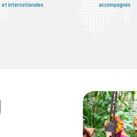
et internationales
accompagnés
U