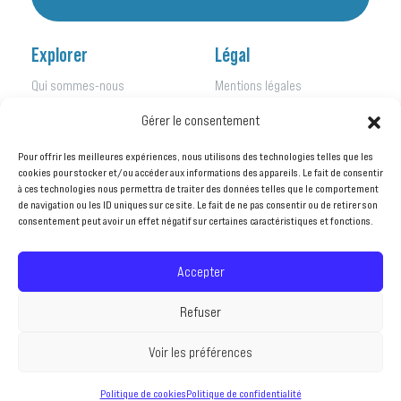
Explorer
Légal
Qui sommes-nous
Mentions légales
Nos initiatives
Politique de confidentialité
Gérer le consentement
Nos activités
Kit de presse
Nos actualités
Pour offrir les meilleures expériences, nous utilisons des technologies telles que les
Nos publications
cookies pour stocker et/ou accéder aux informations des appareils. Le fait de consentir
à ces technologies nous permettra de traiter des données telles que le comportement
Agir avec nous
de navigation ou les ID uniques sur ce site. Le fait de ne pas consentir ou de retirer son
consentement peut avoir un effet négatif sur certaines caractéristiques et fonctions.
©ENERGIES 2050
– Tous droits réservés
Accepter
Refuser
Voir les préférences
Politique de cookies
Politique de confidentialité