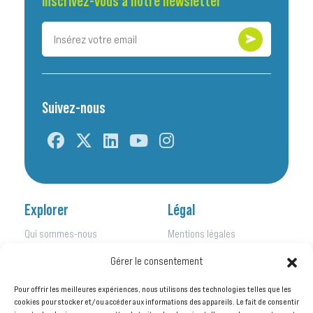
Inscrivez-vous à notre newsletter
Suivez-nous
Explorer
Légal
Qui sommes-nous
Mentions légales
Nos initiatives
Politique de confidentialité
Gérer le consentement
Nos activités
Kit de presse
Nos actualités
Pour offrir les meilleures expériences, nous utilisons des technologies telles que les
Nos publications
cookies pour stocker et/ou accéder aux informations des appareils. Le fait de consentir