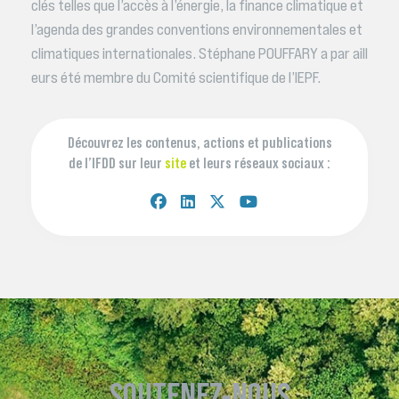
clés telles que l’accès à l’énergie, la finance climatique et
l’agenda des grandes conventions environnementales et
climatiques internationales. Stéphane POUFFARY a par aill
eurs été membre du Comité scientifique de l’IEPF.
Découvrez les contenus, actions et publications
de l’IFDD sur leur
site
et leurs réseaux sociaux :
SOUTENEZ-NOUS