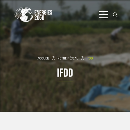
Aller
au
contenu
ACCUEIL
NOTRE RÉSEAU
IFDD
IFDD